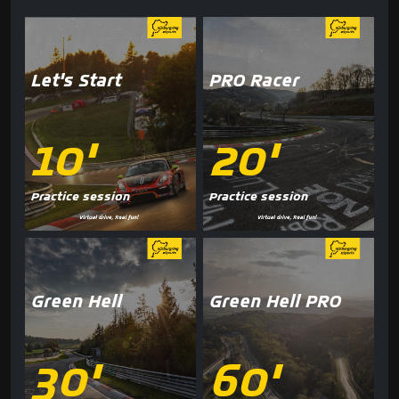
Let's Start
PRO Racer
10'
20'
Practice session
Practice session
Green Hell
Green Hell PRO
30'
60'