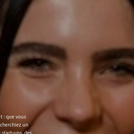
t : que vous
echerchiez un
start‑ups, des