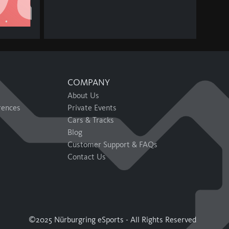
COMPANY
About Us
rences
Private Events
Cars & Tracks
Blog
Customer Support & FAQs
Contact Us
©2025 Nürburgring eSports - All Rights Reserved