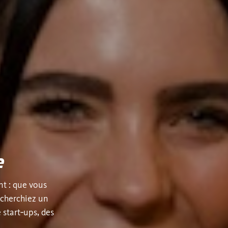
e
t : que vous
echerchiez un
start‑ups, des