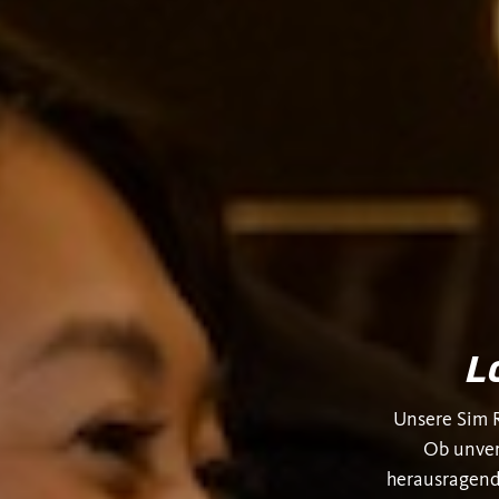
L
Unsere Sim R
Ob unver
herausragend