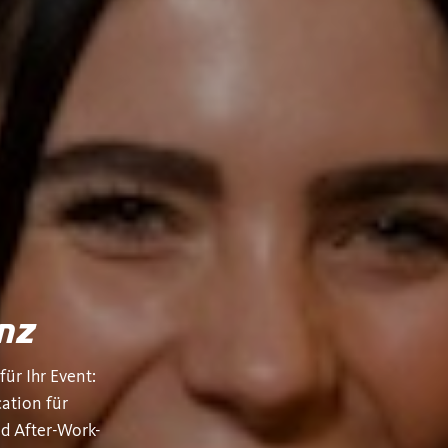
nz
ür Ihr Event:
ation für
d After-Work-