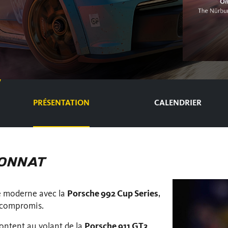
PRÉSENTATION
CALENDRIER
IONNAT
e moderne avec la
Porsche 992 Cup Series
,
 compromis.
frontent au volant de la
Porsche 911 GT3