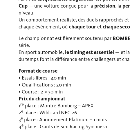
Cup
— une voiture conçue pour la
précision
, la
pe
niveau.
Un comportement réaliste, des duels rapprochés et
chaque événement, où
chaque tour
et
chaque sec
Le championnat est fièrement soutenu par
BOMBE
série.
En sport automobile,
le timing est essentiel
— et la
du temps font la différence entre challengers et ch
Format de course
• Essais libres : 40 min
• Qualifications : 20 min
• Course : 2 × 30 min
Prix du championnat
1ʳᵉ place : Montre Bomberg – APEX
2ᵉ place : Wild card NEC 26
3ᵉ place : Abonnement Platinum – 1 mois
4ᵉ place : Gants de Sim Racing Syncmesh