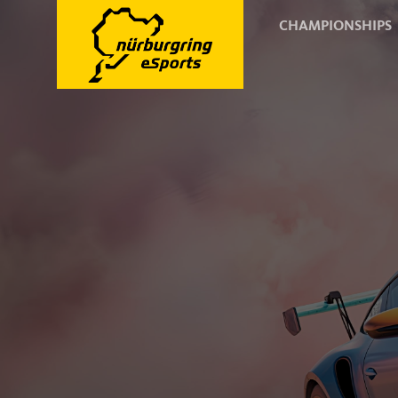
CHAMPIONSHIPS
One Brand. One car. Endless battles