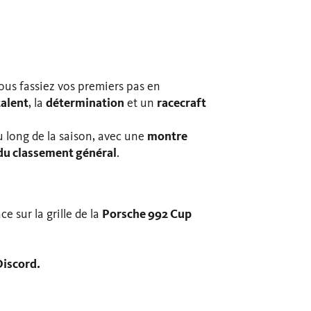
us fassiez vos premiers pas en
talent
, la
détermination
et un
racecraft
au long de la saison, avec une
montre
u classement général
.
e sur la grille de la
Porsche 992 Cup
Discord.