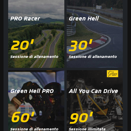
PRO Racer
Green Hell
20'
30'
Sessione di allenamento
Sessione di allenamento
Green Hell PRO
All You Can Drive
60'
90'
Sessione di allenamento
Sessione illimitata