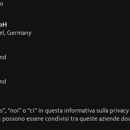
om
mbH
fel, Germany
and
and
”, “noi” o “ci” in questa informativa sulla privacy 
li possono essere condivisi tra queste aziende do