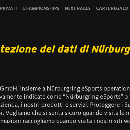
 PRIVATI
CHAMPIONSHIPS
NEXT RACES
CARTE REGALO
otezione dei dati di Nürbur
l GmbH, insieme a Nürburgring eSports operatio
amente indicate come “Nürburgring eSports” o “noi
zienda, i nostri prodotti e servizi. Proteggere i S
. Vogliamo che si senta sicuro quando visita le 
rmazioni raccogliamo quando visita i nostri siti w