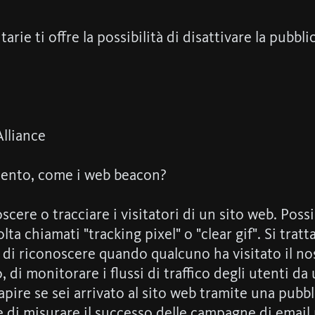
tarie ti offre la possibilità di disattivare la pubbl
Alliance
amento, come i web beacon?
ere o tracciare i visitatori di un sito web. Possi
ta chiamati "tracking pixel" o "clear gif". Si trat
di riconoscere quando qualcuno ha visitato il nos
i monitorare i flussi di traffico degli utenti da u
pire se sei arrivato al sito web tramite una pubbli
o e di misurare il successo delle campagne di email