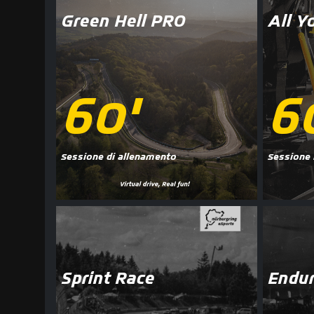
Green Hell PRO
All Y
60'
6
Sessione di allenamento
Sessione i
Sprint Race
Endur