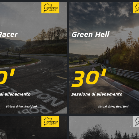
Racer
Green Hell
0'
30'
di allenamento
Sessione di allenamento