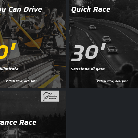
ou Can Drive
Quick Race
0'
30'
llimitata
Sessione di gara
ance Race