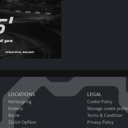
5'
di gara
LOCATIONS
LEGAL
Nürburgring
Cookie Policy
Koblenz
Manage cookie prefe
Roche
Terms & Condition
Zürich Opfikon
Privacy Policy