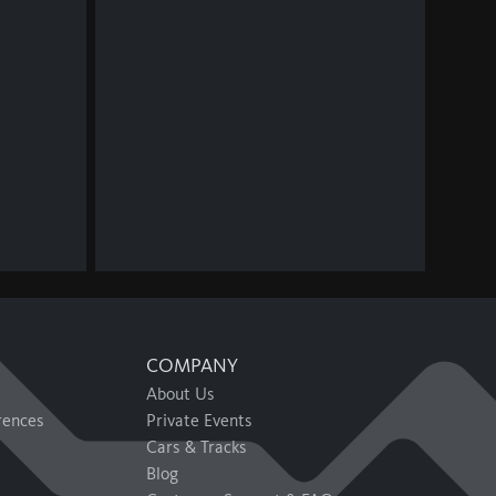
COMPANY
About Us
rences
Private Events
Cars & Tracks
Blog