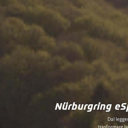
Nürburgring eSp
Dal legge
trasformare la