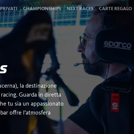
 PRIVATI
CHAMPIONSHIPS
NEXT RACES
CARTE REGALO
s
cerna), la destinazione
m racing. Guarda in diretta
 che tu sia un appassionato
 bar offre l'atmosfera