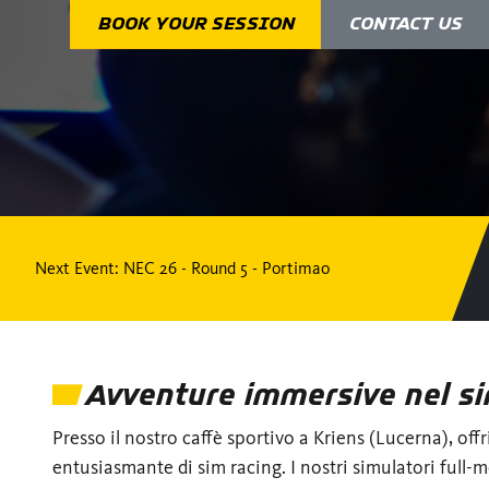
BOOK YOUR SESSION
CONTACT US
Next Event
: NEC 26 - Round 5 - Portimao
Avventure immersive nel si
Presso il nostro caffè sportivo a Kriens (Lucerna), of
entusiasmante di sim racing. I nostri simulatori full-