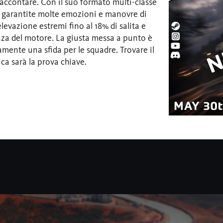
raccontare. Con il suo formato multi-classe
garantite molte emozioni e manovre di
levazione estremi fino al 18% di salita e
enza del motore. La giusta messa a punto è
tamente una sfida per le squadre. Trovare il
ca sarà la prova chiave.