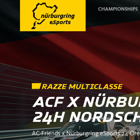
CHAMPIONSHIPS
RAZZE MULTICLASSE
ACF X NÜRB
24H NORDSCH
AC-Friends x Nürburgring eSports 24 Ore