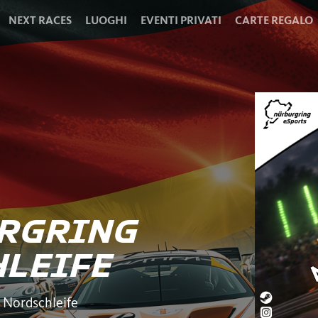
NEXT RACES
LUOGHI
EVENTI PRIVATI
CARTE REGALO
URGRING
LEIFE
 Nordschleife